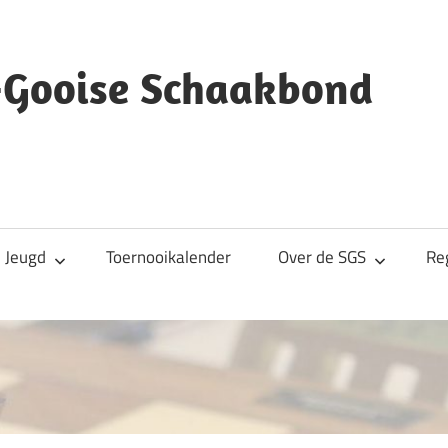
s-Gooise Schaakbond
Jeugd
Toernooikalender
Over de SGS
Re