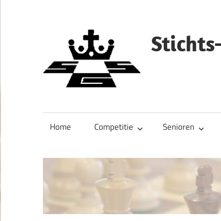
Ga
naar
de
Sticht
inhoud
Home
Competitie
Senioren