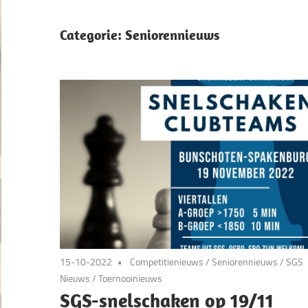
Categorie:
Seniorennieuws
15-10-2022
Competitienieuws
/
Seniorennieuws
/
SGS
Nieuws
/
Toernooinieuws
SGS-snelschaken op 19/11