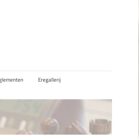
glementen
Eregallerij