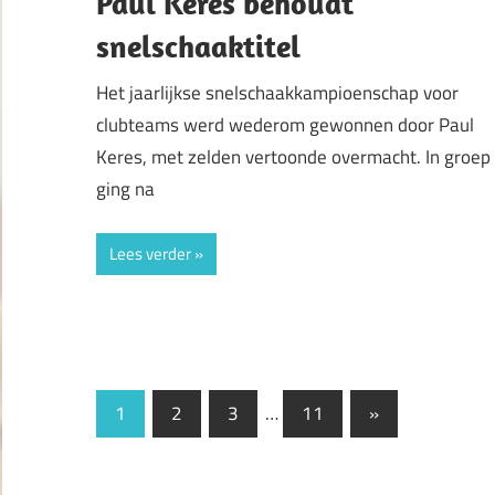
Paul Keres behoudt
snelschaaktitel
Het jaarlijkse snelschaakkampioenschap voor
clubteams werd wederom gewonnen door Paul
Keres, met zelden vertoonde overmacht. In groep
ging na
Lees verder
Berichten
Volgende
1
2
3
…
11
»
berichten
paginering