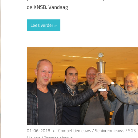
de KNSB. Vandaag
Lees verder
01-06-2018
Competitienieuws
/
Seniorennieuws
/
SGS
Nieuws
/
Toernooinieuws