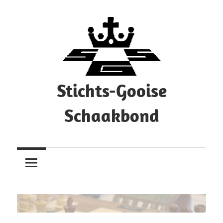
Ga
naar
de
inhoud
Stichts-Gooise
Schaakbond