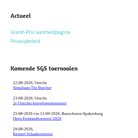
snelschaakkampioenschap
Actueel
snelschaken
zestallen
Grand-Prix aanmeldpagina
Privacybeleid
Komende SGS toernooien