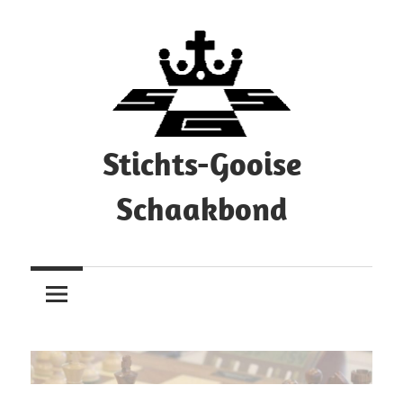
Ga
naar
de
inhoud
Stichts-Gooise
Schaakbond