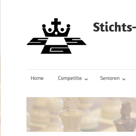
Ga
naar
de
Sticht
inhoud
Home
Competitie
Senioren