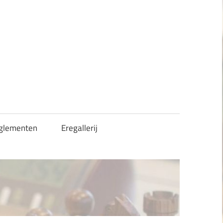
glementen
Eregallerij