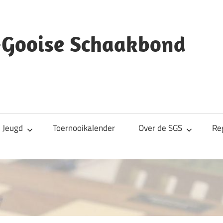
s-Gooise Schaakbond
Jeugd
Toernooikalender
Over de SGS
Re