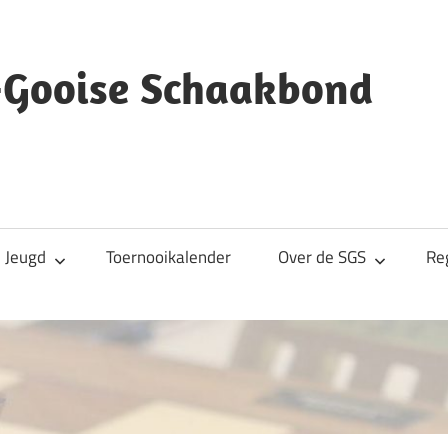
s-Gooise Schaakbond
Jeugd
Toernooikalender
Over de SGS
Re