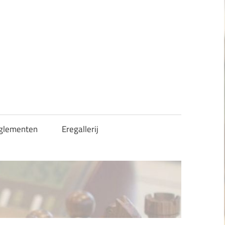
glementen
Eregallerij