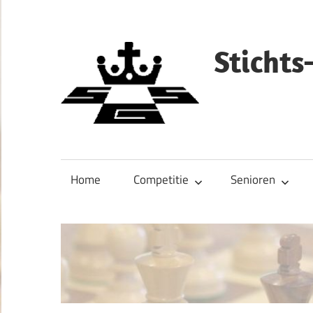
Ga
naar
de
Sticht
inhoud
Home
Competitie
Senioren