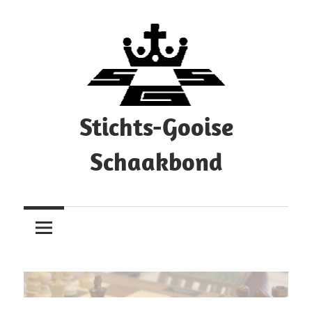
Ga
naar
de
inhoud
Stichts-Gooise
Schaakbond