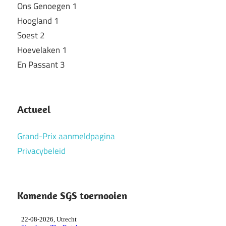
Ons Genoegen 1
Hoogland 1
Soest 2
Hoevelaken 1
En Passant 3
clubteams
Actueel
sgs
sgs
Grand-Prix aanmeldpagina
snelschaken
Privacybeleid
clu
snelschaak
snelschaakkampioenschap
Komende SGS toernooien
zestallen