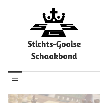
Ga
naar
de
inhoud
Stichts-Gooise
Schaakbond