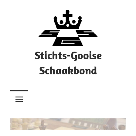
Ga
naar
de
inhoud
Stichts-Gooise
Schaakbond