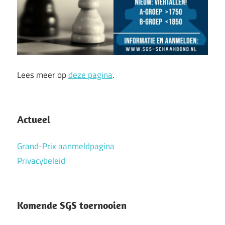
Lees meer op
deze pagina
.
clubteams
Actueel
sgs
snelschaakkampioenschap
Grand-Prix aanmeldpagina
Privacybeleid
snelschaken
Komende SGS toernooien