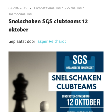
04-10-2019
Competitienieuws
/
SGS Nieuws
/
Toernooinieuws
Snelschaken SGS clubteams 12
oktober
Geplaatst door
Jasper Reichardt