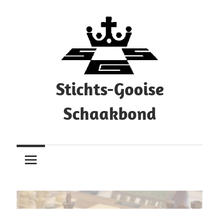
Ga
naar
de
inhoud
Stichts-Gooise
Schaakbond