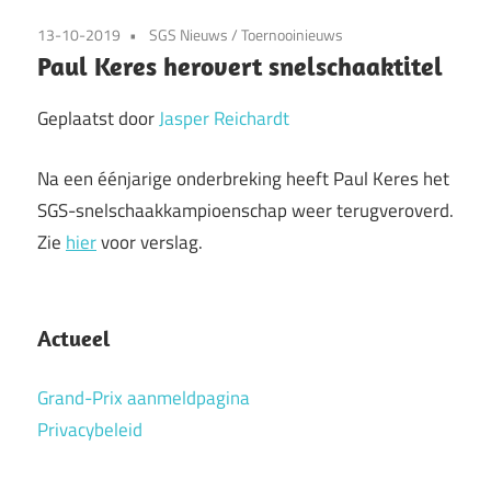
13-10-2019
SGS Nieuws
/
Toernooinieuws
Paul Keres herovert snelschaaktitel
Geplaatst door
Jasper Reichardt
Na een éénjarige onderbreking heeft Paul Keres het
SGS-snelschaakkampioenschap weer terugveroverd.
Zie
hier
voor verslag.
clubteams
Actueel
sgs
snelschaakkampioenschap
Grand-Prix aanmeldpagina
Privacybeleid