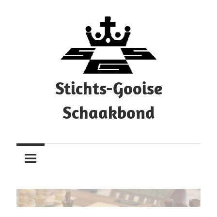
Ga
naar
de
inhoud
Stichts-Gooise
Schaakbond