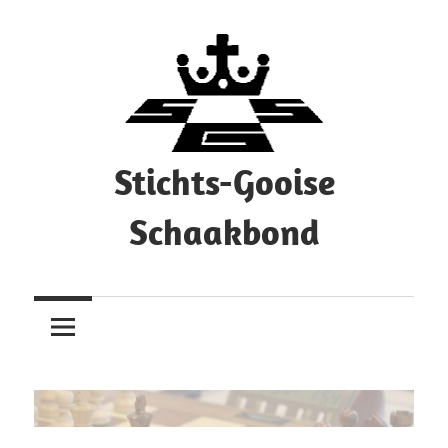
Ga
naar
de
inhoud
Stichts-Gooise
Schaakbond