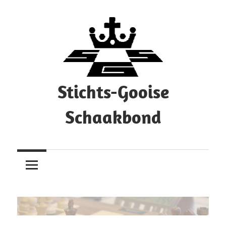
Ga
naar
de
inhoud
Stichts-Gooise
Schaakbond