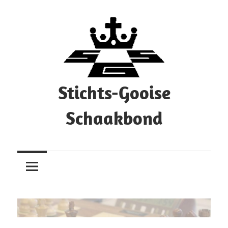
Ga
naar
de
inhoud
Stichts-Gooise
Schaakbond