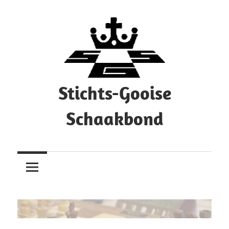
Ga
naar
de
inhoud
Stichts-Gooise
Schaakbond