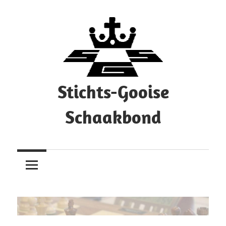
Ga
naar
de
inhoud
Stichts-Gooise
Schaakbond