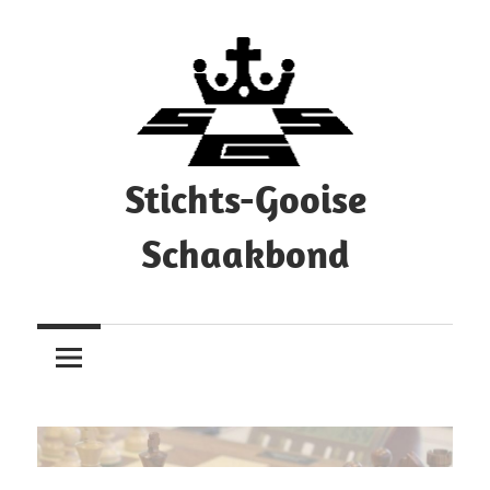
Ga
naar
de
inhoud
Stichts-Gooise
Schaakbond