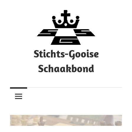
Ga
naar
de
inhoud
Stichts-Gooise
Schaakbond