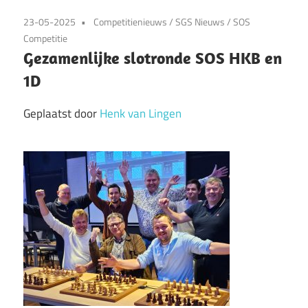
23-05-2025
Competitienieuws
/
SGS Nieuws
/
SOS
Competitie
Gezamenlijke slotronde SOS HKB en
1D
Geplaatst door
Henk van Lingen