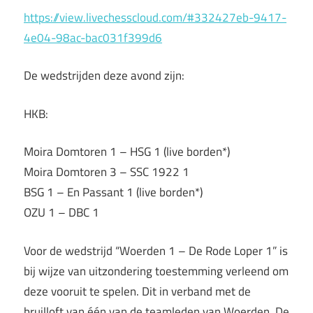
https://view.livechesscloud.com/#332427eb-9417-
4e04-98ac-bac031f399d6
De wedstrijden deze avond zijn:
HKB:
Moira Domtoren 1 – HSG 1 (live borden*)
Moira Domtoren 3 – SSC 1922 1
BSG 1 – En Passant 1 (live borden*)
OZU 1 – DBC 1
Voor de wedstrijd “Woerden 1 – De Rode Loper 1” is
bij wijze van uitzondering toestemming verleend om
deze vooruit te spelen. Dit in verband met de
bruilloft van één van de teamleden van Woerden. De