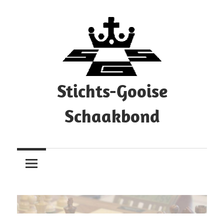
Ga
naar
de
inhoud
Stichts-Gooise
Schaakbond