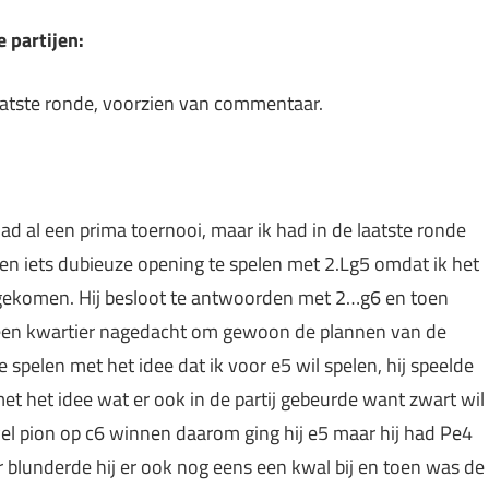
 partijen:
 laatste ronde, voorzien van commentaar.
 had al een prima toernooi, maar ik had in de laatste ronde
n iets dubieuze opening te spelen met 2.Lg5 omdat ik het
s gekomen. Hij besloot te antwoorden met 2…g6 en toen
 een kwartier nagedacht om gewoon de plannen van de
te spelen met het idee dat ik voor e5 wil spelen, hij speelde
et het idee wat er ook in de partij gebeurde want zwart wil
wel pion op c6 winnen daarom ging hij e5 maar hij had Pe4
er blunderde hij er ook nog eens een kwal bij en toen was de