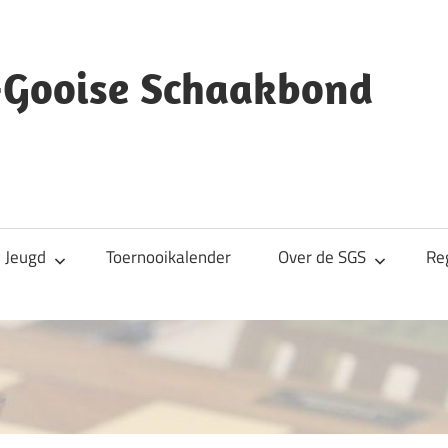
s-Gooise Schaakbond
Jeugd
Toernooikalender
Over de SGS
Re