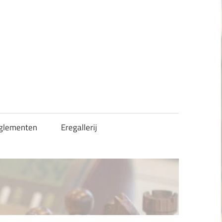
glementen
Eregallerij