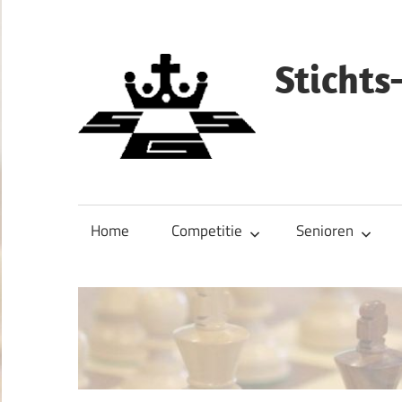
Ga
naar
de
Sticht
inhoud
Home
Competitie
Senioren