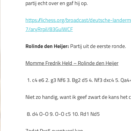
partij echt over en gaf hij op.
https://lichess.org/broadcast/deutsche-lander
7/aryRrpil/83GuIWCF
Rolinde den Heijer:
Partij uit de eerste ronde.
Momme Fredrik Held – Rolinde den Heijer
c4 e6 2. g3 Nf6 3. Bg2 d5 4. Nf3 dxc4 5. Qa4
Niet zo handig, want ik geef zwart de kans het 
d4 O-O 9. O-O c5 10. Rd1 Nd5
Zodat Pxc5 eventueel kan.