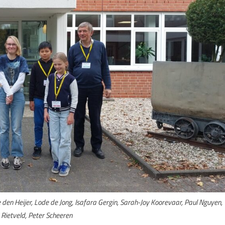
de den Heijer, Lode de Jong, Isafara Gergin, Sarah-Joy Koorevaar, Paul Nguyen,
 Rietveld, Peter Scheeren