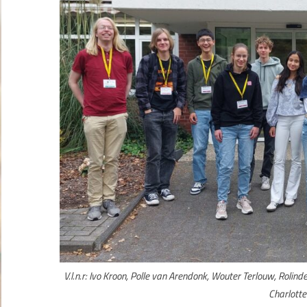
V.l.n.r: Ivo Kroon, Polle van Arendonk, Wouter Terlouw, Rolin
Charlotte