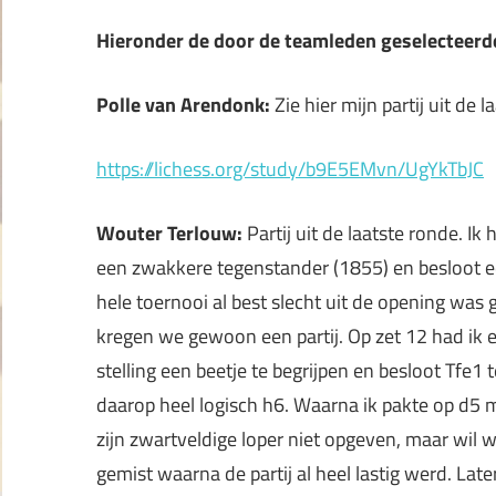
Hieronder de door de teamleden geselecteerde
Polle van Arendonk:
Zie hier mijn partij uit de
https://lichess.org/study/b9E5EMvn/UgYkTbJC
Wouter Terlouw:
Partij uit de laatste ronde. Ik
een zwakkere tegenstander (1855) en besloot ee
hele toernooi al best slecht uit de opening wa
kregen we gewoon een partij. Op zet 12 had ik
stelling een beetje te begrijpen en besloot Tfe1 
daarop heel logisch h6. Waarna ik pakte op d5 m
zijn zwartveldige loper niet opgeven, maar wil 
gemist waarna de partij al heel lastig werd. Lat