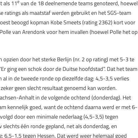
e
t als 11
van de 18 deelnemende teams genoteerd, hoewel
se ratings als maatstaf werden gebruikt en het SGS-team
moest beoogd kopman Kobe Smeets (rating 2362) kort voor
n Polle van Arendonk voor hem invallen (hoewel Polle het op
.
pzien door het sterke Berlijn (nr. 2 op rating) met 5-3 te
“Er ging een schok door de Duitse hoofdstad”. Dat het team
l in de tweede ronde op diezelfde dag: 4,5-3,5 verlies
ch zeker geen slecht resultaat genoemd kan worden.
achsen-Anhalt in de volgende ochtend (donderdag). Het
team kennelijk goed, want de ochtend daarna werd er met 6-
lgd door een minimale nederlaag (4,5-3,5) tegen
 slechts één ronde gepland, net als donderdag, en
g: 6,5-1,5 tegen Hessen. Dat werd weer helemaal goed