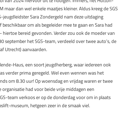
i van 2024 hiervoor uit te nodigen. Immers, het Hutton-
LM maar dan wel enkele maatjes kleiner. Aldus kreeg de SGS
-jeugdleidster Sara Zondergeld nam deze uitdaging
elf beschikbaar om als begeleider mee te gaan en Sara had
 – hiertoe bereid gevonden. Verder zou ook de moeder van
30 september het SGS-team, verdeeld over twee auto’s, de
anaf Utrecht) aanvaarden.
lende-Haus, een soort jeugdherberg, waar iedereen ook
was verder prima geregeld. Wel even wennen was het
tends om 8.30 uur! Op woensdag en vrijdag waren er twee
 organisatie had voor beide vrije middagen een
t SGS-team verkoos er op de donderdag voor om in plaats
slift-museum, hetgeen zeer in de smaak viel.