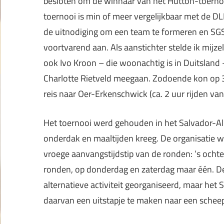
besloten om de winnaar van het Hutton-toernoo
toernooi is min of meer vergelijkbaar met de D
de uitnodiging om een team te formeren en SGS
voortvarend aan. Als aanstichter stelde ik mijz
ook Ivo Kroon – die woonachtig is in Duitsland
Charlotte Rietveld meegaan. Zodoende kon op 
reis naar Oer-Erkenschwick (ca. 2 uur rijden v
Het toernooi werd gehouden in het Salvador-Al
onderdak en maaltijden kreeg. De organisatie 
vroege aanvangstijdstip van de ronden: ’s och
ronden, op donderdag en zaterdag maar één. De
alternatieve activiteit georganiseerd, maar he
daarvan een uitstapje te maken naar een scheep