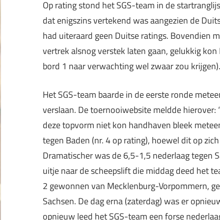
Op rating stond het SGS-team in de startranglijs
dat enigszins vertekend was aangezien de Duit
had uiteraard geen Duitse ratings. Bovendien 
vertrek alsnog verstek laten gaan, gelukkig ko
bord 1 naar verwachting wel zwaar zou krijgen)
Het SGS-team baarde in de eerste ronde meteen o
verslaan. De toernooiwebsite meldde hierover: 
deze topvorm niet kon handhaven bleek meteen a
tegen Baden (nr. 4 op rating), hoewel dit op zi
Dramatischer was de 6,5-1,5 nederlaag tegen S
uitje naar de scheepslift die middag deed het 
2 gewonnen van Mecklenburg-Vorpommern, gevo
Sachsen. De dag erna (zaterdag) was er opnieuw
opnieuw leed het SGS-team een forse nederlaa