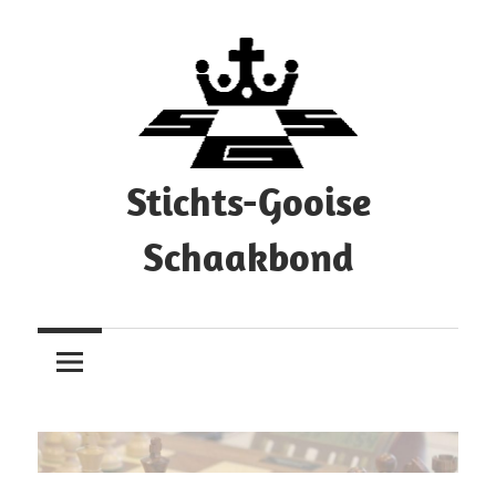
Ga
naar
de
inhoud
Stichts-Gooise
Schaakbond