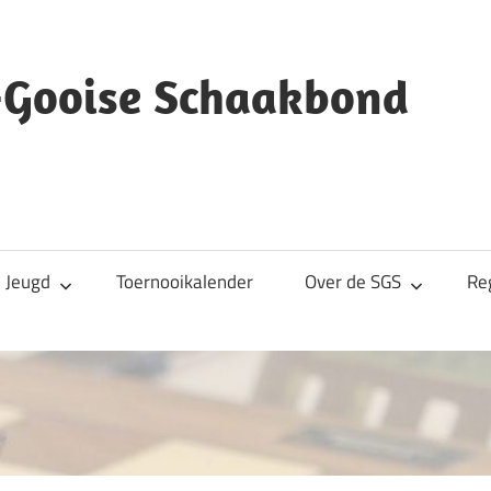
s-Gooise Schaakbond
Jeugd
Toernooikalender
Over de SGS
Re