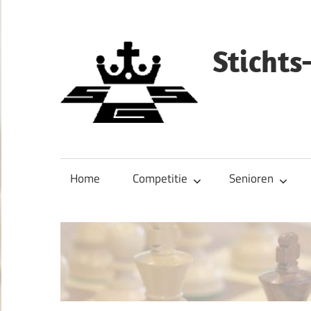
Ga
naar
de
Sticht
inhoud
Home
Competitie
Senioren