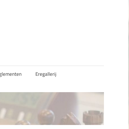
glementen
Eregallerij