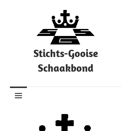
Ga
naar
de
inhoud
Stichts-Gooise
Schaakbond