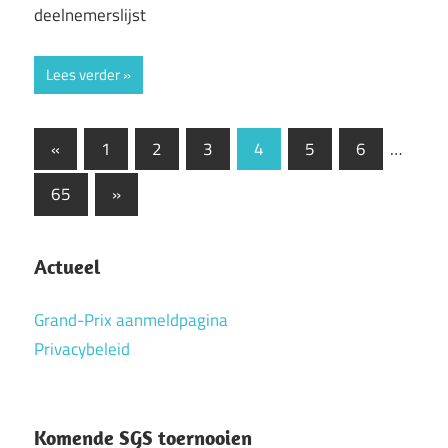
deelnemerslijst
Lees verder
Berichten
Vorige
«
1
2
3
4
5
6
…
berichten
paginering
Volgende
65
»
berichten
Actueel
Grand-Prix aanmeldpagina
Privacybeleid
Komende SGS toernooien