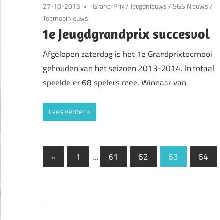
27-10-2013
Grand-Prix
/
Jeugdnieuws
/
SGS Nieuws
/
Toernooinieuws
1e Jeugdgrandprix succesvol
Afgelopen zaterdag is het 1e Grandprixtoernooi
gehouden van het seizoen 2013-2014. In totaal
speelde er 68 spelers mee. Winnaar van
Lees verder
Berichten
Vorige
«
1
…
61
62
63
64
berichten
paginering