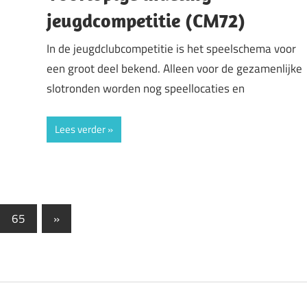
jeugdcompetitie (CM72)
In de jeugdclubcompetitie is het speelschema voor
een groot deel bekend. Alleen voor de gezamenlijke
slotronden worden nog speellocaties en
Lees verder
Volgende
65
»
berichten